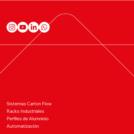
Sistemas Carton Flow
Racks Industriales
Perfiles de Alumninio
Automatización